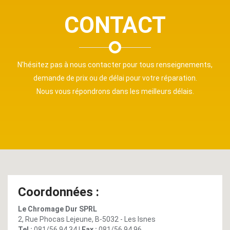
CONTACT
N'hésitez pas à nous contacter pour tous renseignements,
demande de prix ou de délai pour votre réparation.
Nous vous répondrons dans les meilleurs délais.
Coordonnées :
Le Chromage Dur SPRL
2, Rue Phocas Lejeune, B-5032 - Les Isnes
Tel :
081/56.94.34 |
Fax :
081/56.94.96